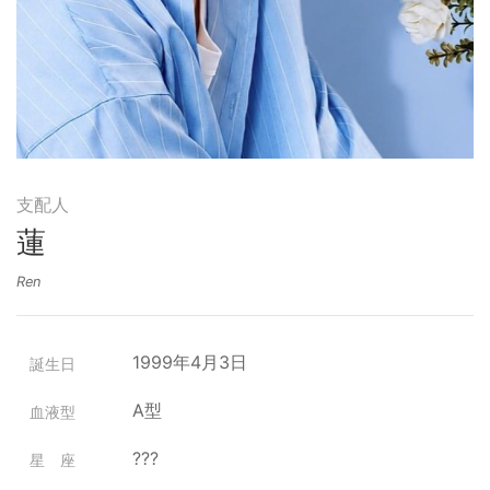
支配人
蓮
Ren
1999年4月3日
誕生日
A型
血液型
???
星 座