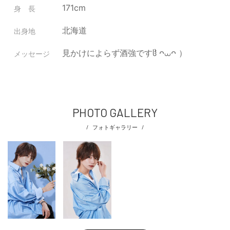
171cm
身 長
北海道
出身地
見かけによらず酒強ですჱ̒ ᴖ⩊ᴖ ）‪ ‪
メッセージ
PHOTO GALLERY
フォトギャラリー