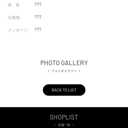
???
身 長
???
出身地
???
メッセージ
PHOTO GALLERY
フォトギャラリー
BACK TO LIST
SHOPLIST
店舗一覧