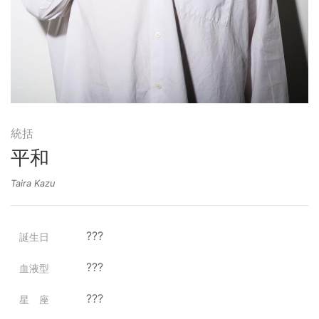
統括
平和
Taira Kazu
???
誕生日
???
血液型
???
星 座