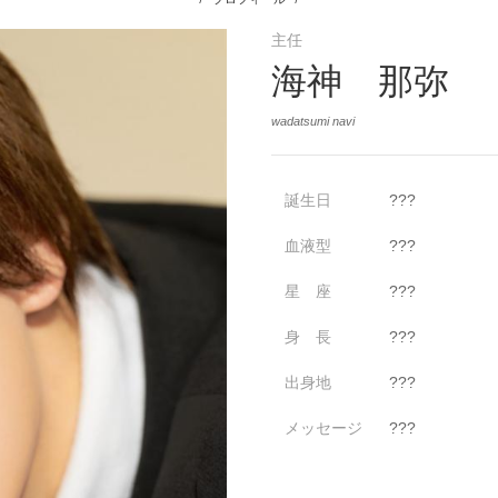
主任
海神 那弥
wadatsumi navi
誕生日
???
血液型
???
星 座
???
身 長
???
出身地
???
メッセージ
???